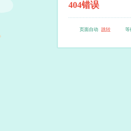
404错误
页面自动
跳转
等