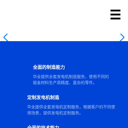
华全动力・智能电力解决方案提供商
1–3000kW 发电机组｜定制化生产｜现货速发｜全国联保
联系我们
全面的制造能力
华全提供全套发电机制造服务，使用不同的
钣金材料生产高精度、复杂的零件。
定制发电机制造
华全提供全套发电机定制服务，根据客户的不同使
用场景，提供发电机定制服务。
全面的技术能力