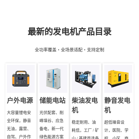
最新的发电机产品目录
全功率覆盖・全场景适配・支持定制
户外电源
储能电站
柴油发电
静音发电
机
机
大容量锂电安
光伏配套、削
全环保，静音
峰填谷、应急
稳定耐用、油
超低噪音设
无油，露营、
备电，新一代
耗低，工厂 / 矿
计，医院、学
自驾、户外作
绿色能源方案
山 / 基建首选备
校、小区、商