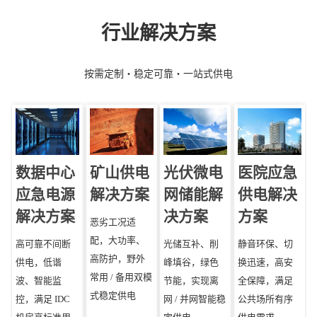
行业解决方案
按需定制・稳定可靠・一站式供电
数据中心
矿山供电
光伏微电
医院应急
应急电源
解决方案
网储能解
供电解决
解决方案
决方案
方案
恶劣工况适
配，大功率、
高可靠不间断
光储互补、削
静音环保、切
高防护，野外
供电，低谐
峰填谷，绿色
换迅速，高安
常用 / 备用双模
波、智能监
节能，实现离
全保障，满足
式稳定供电
控，满足 IDC
网 / 并网智能稳
公共场所有序