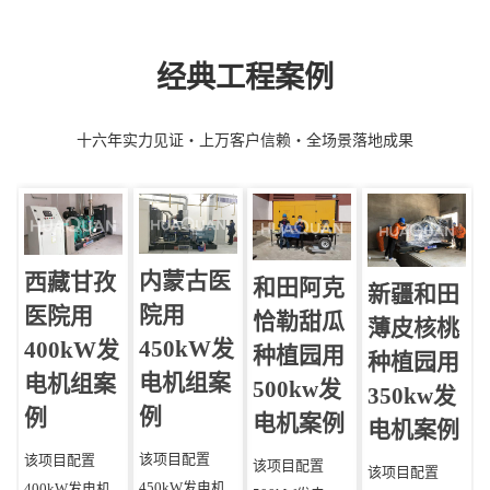
经典工程案例
十六年实力见证・上万客户信赖・全场景落地成果
内蒙古医
西藏甘孜
‌和田阿克
‌新疆和田‌
院用
医院用
恰勒甜瓜‌
薄皮核桃
450kW发
400kW发
种植园用
种植园用
电机组案
电机组案
500kw发
350kw发
例
例
电机案例
电机案例
该项目配置
该项目配置
该项目配置
该项目配置
450kW发电机
400kW发电机