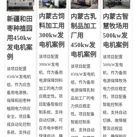
内蒙古饲
内蒙古乳
内蒙古智
‌新疆和田
料加工用
制品加工
慧牧场用
枣种植园
300kw发
厂用
500kw发
用450kw
电机案例
450kw发
电机案例
发电机案
电机案例
例
该项目配置
​该项目配置
300kW发电
500kW发电
该项目配置
该项目配置
机，作为备用
机，作为备用
450kW发电机
450kW发电机
电源保障饲料
电源保障牧场
组，作为备用
组，作为应急
加工的电力供
电力供应稳定
电源保障乳制
备用电源换，
应稳定性。项
性。项目配备
品加工厂的电
保障和田枣种
目配备智能控
智能控制系
力供应稳定
植园电力供应
制系统，支持
统，支持自动
性。项目配备
安全。项目集
自动切换，可
切换、故障报
智能控制系
成自动化控制
在市电中断时
警及远程监
统，支持自动
系统，支持远
快速启动，确
控，确保响应