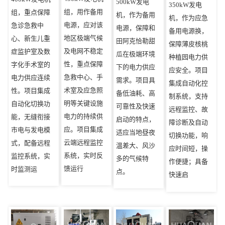
500kW发电
350kW发电
组，用作备用
组，重点保障
机，作为备用
机，作为应急
电源，应对该
急诊急救中
电源，保障‌和
备用电源换，
地区极端气候
心、新生儿重
田阿克恰勒甜
保障薄皮核桃
及电网不稳定
症监护室及数
瓜‌在极端环境
种植园电力供
性，重点保障
字化手术室的
下的电力供应
应安全。项目
急救中心、手
电力供应连续
需求。项目具
集成自动化控
术室及应急照
性。项目集成
备低油耗、高
制系统，支持
明等关键设施
自动化切换功
可靠性及快速
远程监控、故
电力的持续供
能，无缝衔接
启动的特点，
障诊断及自动
应。项目集成
市电与发电模
适应当地昼夜
切换功能，响
云端远程监控
式，配备远程
温差大、风沙
应时间短，操
系统，实时反
监控系统，实
多的气候特
作便捷；具备
馈运行
时监测运
点。
快速启