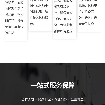
切换、故障报
程监控、故障
保重点区域不
迅速、运行安
警及远程监
诊断及自动切
间断供电。项
全；具备高
控，确保响应
换功能，响应
目投入运行以
效、低耗、低
迅速、运行安
时间短，操作
来，
噪音等特点
全；保证乳制
便捷；具备快
品因断电造成
速启动
一站式服务保障
全程无忧・快速响应・专业高效・全国覆盖