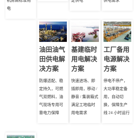
机房高标准用
定供电
供电需求
电
油田油气
基建临时
工厂备用
田供电解
用电解决
电源解决
决方案
方案
方案
防爆适配、稳
快速进场、即
停电不停产，
定持久，可燃
插即用，移动 /
大功率稳定备
气双燃料，油
静音 / 集装箱式
用，自动切
气现场专用可
满足工地临时
换，保障生产
靠电力保障
用电需求
线 24 小时运行