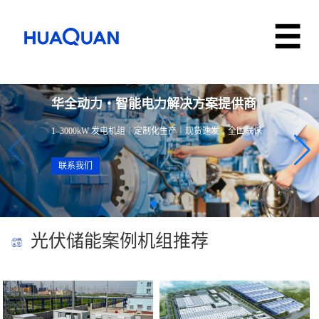
华全动力・智能电力解决方案提供商
1–3000kW 发电机组｜定制化生产｜现货速发｜全国联保
联系我们
光伏储能案例机组推荐