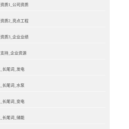
资质1_公司资质
资质2_亮点工程
资质3_企业业绩
支持_企业资源
_长尾词_发电
_长尾词_水泵
_长尾词_变电
_长尾词_储能