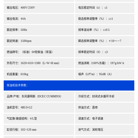
输出电压：400V/230V
电压稳定时间（s）：≤1
输出电流：44A
稳态频率调整率（%）：≤±1
额定频率：50Hz
频率波动率（%）：≤±0.5
额定转速：1500rpm
瞬态频率调整率（%）：＋10～－7
燃油牌号：（标准）0#轻柴油（常温）
频率稳定时间（S）：≤3
外形尺寸：1620×610×1380（L×W×H mm）
燃油消耗（100%负载）：197g/kW·h
机组重量：610kg
噪声（LP7m）：95dB（A）
柴油机技术参数：
品牌/产地：东风康明斯（DCEC CUMMINS）
冷却方式：封闭式水循环冷却
油机型号：4B3.9-G2
供油方式：直喷
气缸数/敢提结构：4/L型
调速方式：电子调速
缸径行程：102×120 mm
进气方式：涡轮增压