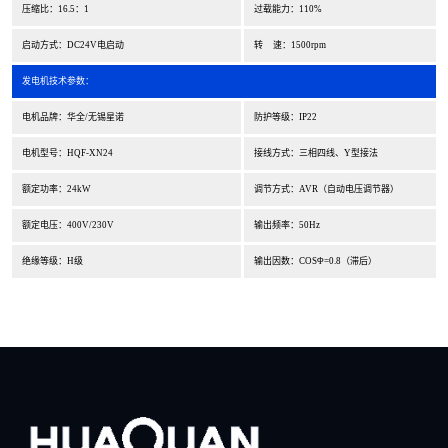
压缩比：16.5：1
过载能力：110%
启动方式：DC24V电启动
转 速：1500rpm
发电机技术参数：
电机品牌：华全/无锡星诺
防护等级：IP22
电机型号：HQF-XN24
接线方式：三相四线、Y型接法
额定功率：24kW
调节方式：AVR（自动电压调节器）
额定电压：400V/230V
输出频率：50Hz
绝缘等级：H级
输出因数：COSΦ=0.8（滞后）