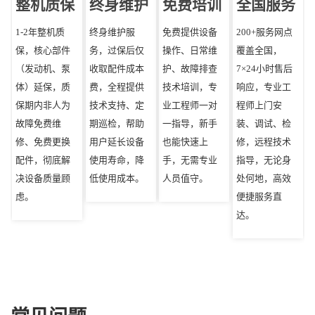
整机质保
终身维护
免费培训
全国服务
1-2年整机质
终身维护服
免费提供设备
200+服务网点
保，核心部件
务，过保后仅
操作、日常维
覆盖全国，
（发动机、泵
收取配件成本
护、故障排查
7×24小时售后
体）延保，质
费，全程提供
技术培训，专
响应，专业工
保期内非人为
技术支持、定
业工程师一对
程师上门安
故障免费维
期巡检，帮助
一指导，新手
装、调试、检
修、免费更换
用户延长设备
也能快速上
修，远程技术
配件，彻底解
使用寿命，降
手，无需专业
指导，无论身
决设备质量顾
低使用成本。
人员值守。
处何地，高效
虑。
便捷服务直
达。