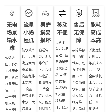
无电
流量
易磨
移动
售后
能耗
场景
小扬
损易
不便
无保
高成
输水
程低
损坏
障
本高
设备笨
难
重，转场
输水效率
输送含
故障维修
长期运行
困难，应
低，无法
砂、泥浆
慢、配件
油耗高，
偏远农
急场景无
满足大面
等介质
难买，耽
维护成本
田、野外
法快速部
积灌溉、
时，泵体
误作业进
高 → 华
工地无电
署 → 便
高扬程排
易磨损、
度 → 华
全柴油机
网，普通
携式/拖
水需求
故障频发
全柴油机
水泵，高
水泵无法
车式柴油
→ 高扬
→ 华全
水泵，整
效节能动
使用 →
机水泵，
程柴油机
柴油机水
机质保、
力，油耗
华全柴油
移动灵
水泵，大
泵，耐磨
终身维
低15%，
机水泵，
活，快速
流量设
耐腐蚀泵
护，免费
维护便
自带柴油