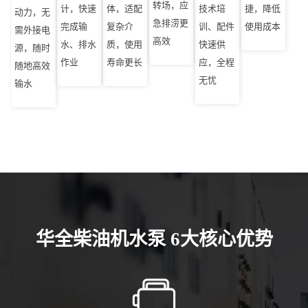
转场，应
计，快速
体，适配
技术培
捷，降低
动力，无
急排涝更
完成输
复杂介
训、配件
使用成本
需外接电
高效
水、排水
质，使用
快速供
源，随时
作业
寿命更长
应，全程
随地高效
无忧
输水
华全柴油机水泵 6大核心优势