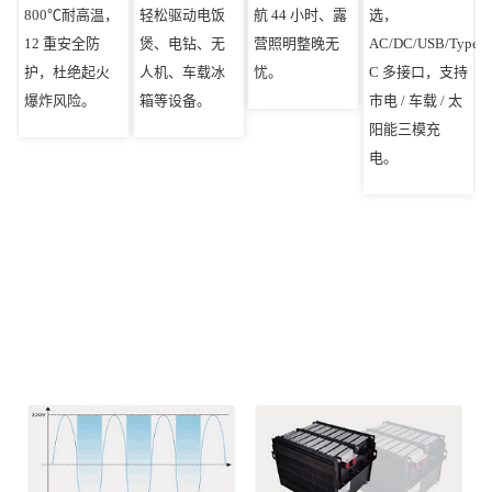
800℃耐高温，
轻松驱动电饭
航 44 小时、露
选，
12 重安全防
煲、电钻、无
营照明整晚无
AC/DC/USB/Type-
护，杜绝起火
人机、车载冰
忧。
C 多接口，支持
爆炸风险。
箱等设备。
市电 / 车载 / 太
阳能三模充
电。