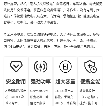
野外露营，相机 / 无人机突然没电？自驾远行，车载冰箱、电饭煲无
法使用？突发停电，家庭应急设备停摆？户外作业，没有电网寸步
难行？传统燃油发电机噪音大、有污染、需频繁加油；普通充电宝
容量小、功率低，带不动大功率设备。
华全户外电源，以安全磷酸铁锂电芯、大功率纯正弦波输出、多接
口兼容、太阳能快充四大核心优势，打造无噪、无污染、便携耐用
的 “移动电站”，满足露营、自驾、应急、作业全场景用电需求。
安全耐用
强劲功率
超大容量
便携全能
A 级磷酸铁锂电
500W-3000W
0.6-4.8 度电大
轻量化设计
芯，5000 + 次
额定功率，峰
容量，手机充
（4.7kg 起），
循环寿命，
值功率翻倍，
200 次、冰箱续
提手 / 拖车可