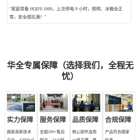
“家庭常备 HQDY-1000，上次停电 8 小时，照明、冰箱全正
常，安全感拉满！”
华全专属保障（选择我们，全程无
忧）
实力保障
服务保障
品质保障
合规保障
国家高新技术
全国200+售后
核心部件选用
产品符合国家
企业，42000㎡
网点，24小时
一线品牌，严
标准