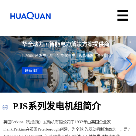
华全动力・智能电力解决方案提供商
1–3000kW 发电机组｜定制化生产｜现货速发｜全国联保
联系我们
PJS系列发电机组简介
英国Perkins（珀金斯）发动机有限公司于1932年由英国企业家
Frank.Perkins在英国Peterborough创建，为全球 的发动机制造商之一，是7