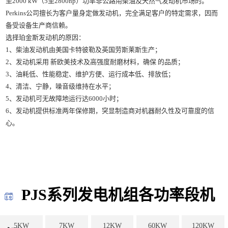
至2000 kW（5至2800hp）功率非公路用柴油及天然气发动机市场的。
Perkins公司擅长为客户量身定做发动机，完全满足客户的特定需求，因而
备受设备生产商信赖。
选择珀金斯发动机的原因：
1、柴油发动机由美国卡特彼勒及英国劳斯莱斯生产；
2、发动机采用 新欧美技术及高强度耐磨材料，确保 的品质；
3、油耗低、性能稳定、维护方便、运行成本低、排放低；
4、清洁、宁静，噪音级维持在水平；
5、发动机可无故障地运行达6000小时；
6、发动机提供标准两年保修期，突显制造商对机器耐久性及可靠度的信
心。
PJS系列发电机组各功率段机
5KW
7KW
12KW
60KW
120KW