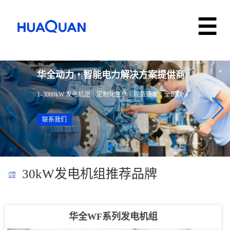
华全动力・智能电力解决方案提供商
1–3000kW 发电机组｜定制化生产｜现货速发｜全国联保
联系我们
30kW发电机组推荐品牌
华全WF系列发电机组