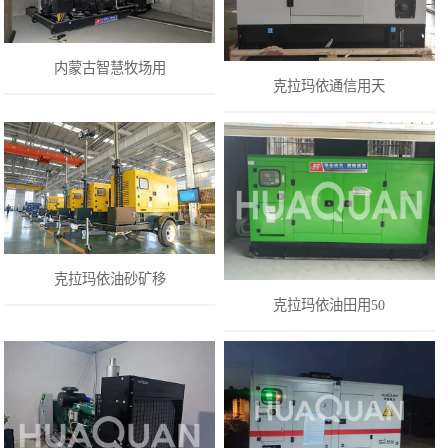
内蒙古智慧牧场用
克拉玛依通信用天
克拉玛依油砂矿移
克拉玛依油田用50