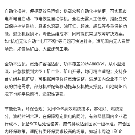
自动化操控，便捷高效易运维：搭载众智自动化控制柜，可实现市
电断电自启动、市电恢复自动停机，全程无需人工值守，搭配立式
四保护控制系统，具备水温高、油压低、超速、超载等多重保护功
能，避免机组损坏，降低运维成本；同时提供常见故障解决方案，
如“机组无法启动”“电压不稳”等问题可快速排查，适配国内无人看管
场景，如偏远矿山、大型建筑工地。
全功率适配，灵活扩容强适配：功率覆盖20kW-800kW，从小型灌
溉、应急救援到大型工矿企业、矿山开采，均可精准适配；支持多
台机组并机扩容，可根据用电负荷灵活调整，满足国内企业不同阶
段的供电需求，部分机型配备移动拖车及机械支撑腿，山地崎岖路
况下也能平稳前行，适配性更强。
节能低耗，环保合规：采用KMS高效燃烧技术，雾化好、燃烧充
分，油耗控制合理，在保障稳定供电的同时，有效降低国内企业运
行成本；配备SCR后处理装置，废气排放达到国家一级标准，符合国
内环保政策，适配各类环保要求较高的场景，如城市周边工矿企