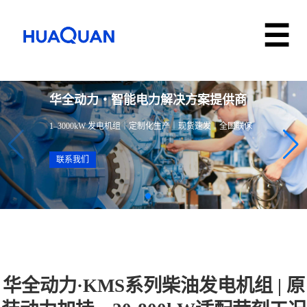
华全动力・智能电力解决方案提供商
1–3000kW 发电机组｜定制化生产｜现货速发｜全国联保
联系我们
华全动力·KMS系列柴油发电机组 | 原