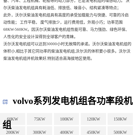
备、汽车、工程机械、轮船等的动力部分，它是发电机组的理想动力。 沃
尔沃柴油发电机组具有耗油低、排放低、噪音小、结构紧凑等特点；
此外，沃尔沃柴油发电机组具有高度的承受加载能力与快捷、可靠的冷启
动性能； 工作平稳， 废气排放少，运行费用低，外观小巧；功率范围
68KW-560KW。因沃尔沃柴油发电机组性能可靠、马力强劲、绿色环保、
人性化的安全设计深得到全球客户的青睐。
沃尔沃发电机组可以达到30000小时无故障的承诺。沃尔沃柴油发电机组的
体积小,相比于其它同功率的柴油发电机组,沃尔沃的体积要小很多。沃尔沃
柴油发电机组并机效果好,特别适合高海拔地区使用。
volvo系列发电机组各功率段机
60KW
75KW
100KW
120KW
150KW
组
200KW
300KW
400KW
450KW
500KW