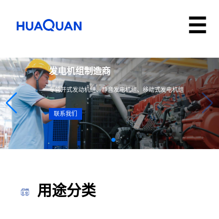
动力・智能电力解决方案提供商
0kW 发电机组｜定制化生产｜现货速发｜全国联保
们
用途分类