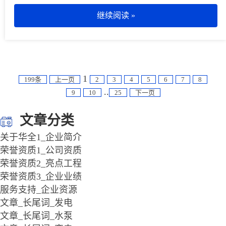
继续阅读 »
1
199条
上一页
2
3
4
5
6
7
8
..
9
10
25
下一页
文章分类
关于华全1_企业简介
荣誉资质1_公司资质
荣誉资质2_亮点工程
荣誉资质3_企业业绩
服务支持_企业资源
文章_长尾词_发电
文章_长尾词_水泵