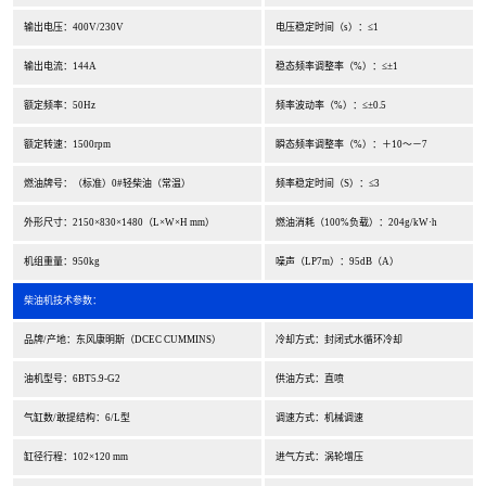
输出电压：400V/230V
电压稳定时间（s）：≤1
输出电流：144A
稳态频率调整率（%）：≤±1
额定频率：50Hz
频率波动率（%）：≤±0.5
额定转速：1500rpm
瞬态频率调整率（%）：＋10～－7
燃油牌号：（标准）0#轻柴油（常温）
频率稳定时间（S）：≤3
外形尺寸：2150×830×1480（L×W×H mm）
燃油消耗（100%负载）：204g/kW·h
机组重量：950kg
噪声（LP7m）：95dB（A）
柴油机技术参数：
品牌/产地：东风康明斯（DCEC CUMMINS）
冷却方式：封闭式水循环冷却
油机型号：6BT5.9-G2
供油方式：直喷
气缸数/敢提结构：6/L型
调速方式：机械调速
缸径行程：102×120 mm
进气方式：涡轮增压