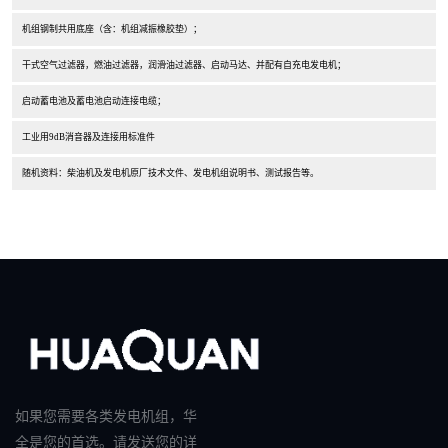
机组钢制共用底座（含：机组减振橡胶垫）；
干式空气过滤器，燃油过滤器，润滑油过滤器、启动马达、并配有自充电发电机；
启动蓄电池及蓄电池启动连接电缆；
工业用9dB消音器及连接用标准件
随机资料：柴油机及发电机原厂技术文件、发电机组说明书、测试报告等。
如果您需要各类发电机组，华
全是您的首选。请发送您的详