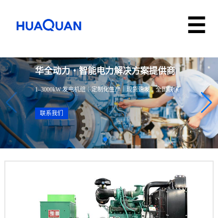
华全动力・智能电力解决方案提供商
1–3000kW 发电机组｜定制化生产｜现货速发｜全国联保
联系我们