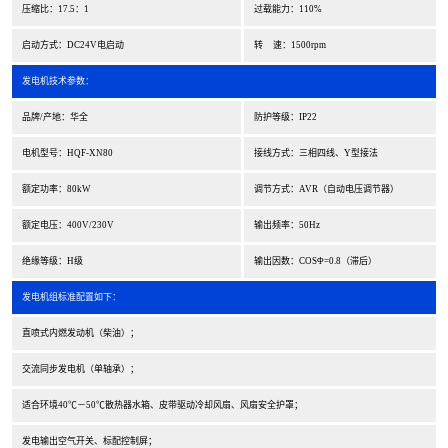
压缩比：17.5：1
过载能力：110%
启动方式：DC24V电启动
转 速：1500rpm
发电机技术参数：
品牌/产地：华全
防护等级：IP22
电机型号：HQF-XN80
接线方式：三相四线、Y型接法
额定功率：80kW
调节方式：AVR（自动电压调节器）
额定电压：400V/230V
输出频率：50Hz
绝缘等级：H级
输出因数：COSΦ=0.8（滞后）
发电机组标准配置如下：
直喷式内燃发动机（柴油）；
交流同步发电机（单轴承）；
适合环境40℃－50℃散热器水箱、皮带驱动冷却风扇、风扇安全护罩；
发电输出空气开关、标配控制屏；