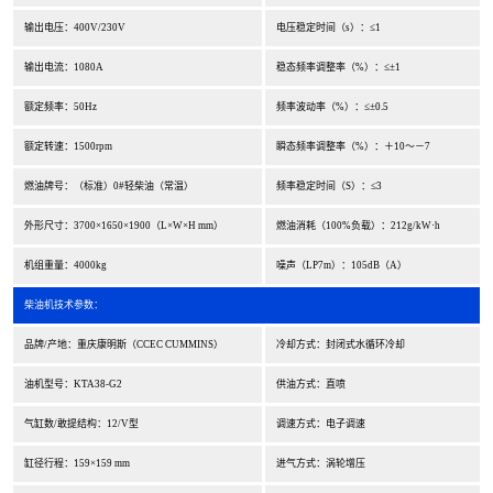
输出电压：400V/230V
电压稳定时间（s）：≤1
输出电流：1080A
稳态频率调整率（%）：≤±1
额定频率：50Hz
频率波动率（%）：≤±0.5
额定转速：1500rpm
瞬态频率调整率（%）：＋10～－7
燃油牌号：（标准）0#轻柴油（常温）
频率稳定时间（S）：≤3
外形尺寸：3700×1650×1900（L×W×H mm）
燃油消耗（100%负载）：212g/kW·h
机组重量：4000kg
噪声（LP7m）：105dB（A）
柴油机技术参数：
品牌/产地：重庆康明斯（CCEC CUMMINS）
冷却方式：封闭式水循环冷却
油机型号：KTA38-G2
供油方式：直喷
气缸数/敢提结构：12/V型
调速方式：电子调速
缸径行程：159×159 mm
进气方式：涡轮增压