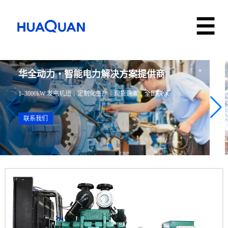
华全动力・智能电力解决方案提供商
1–3000kW 发电机组｜定制化生产｜现货速发｜全国联保
联系我们