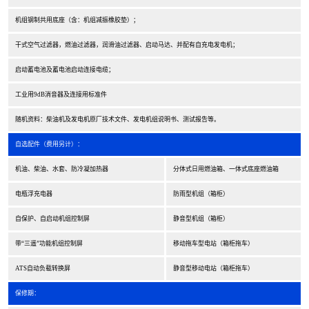
机组钢制共用底座（含：机组减振橡胶垫）；
干式空气过滤器，燃油过滤器，润滑油过滤器、启动马达、并配有自充电发电机；
启动蓄电池及蓄电池启动连接电缆；
工业用9dB消音器及连接用标准件
随机资料：柴油机及发电机原厂技术文件、发电机组说明书、测试报告等。
自选配件（费用另计）：
机油、柴油、水套、防冷凝加热器
分体式日用燃油箱、一体式底座燃油箱
电瓶浮充电器
防雨型机组（箱柜）
自保护、自启动机组控制屏
静音型机组（箱柜）
带“三遥”功能机组控制屏
移动拖车型电站（箱柜拖车）
ATS自动负载转换屏
静音型移动电站（箱柜拖车）
保修期：