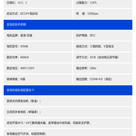
压缩比：15.5：1
过载能力：110%
启动方式：DC24V电启动
转 速：1500rpm
发电机技术参数：
电机品牌：星诺/无锡
防护等级：IP22
电机型号：XN6B
接线方式：三相四线、Y型接法
额定功率：600kW
调节方式：AVR（自动电压调节器）
额定电压：400V/230V
输出频率：50Hz
绝缘等级：H级
输出因数：COSΦ=0.8（滞后）
发电机组标准配置如下：
直喷式内燃发动机（柴油）；
交流同步发电机（单轴承）；
适合环境40℃－50℃散热器水箱、皮带驱动冷却风扇、风扇安全护罩；
发电输出空气开关、标配控制屏；