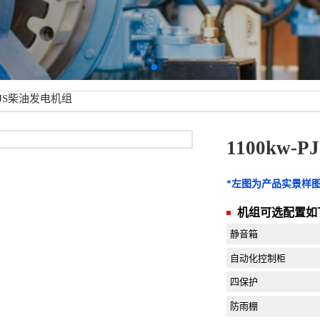
-PJS柴油发电机组
1100kw
*左图为产品实景样
机组可选配置如
静音箱
自动化控制柜
四保护
防雨棚