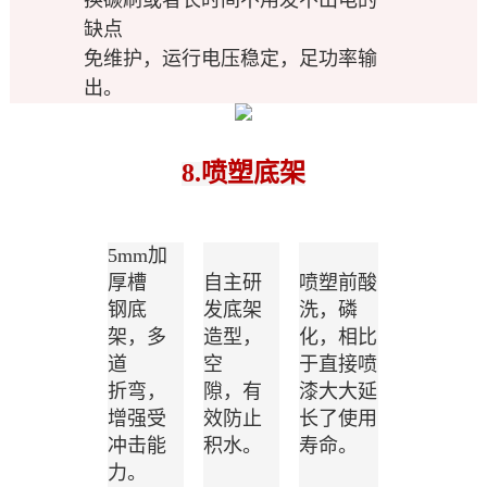
缺点
免维护，运行电压稳定，足功率输
出。
8.喷塑底架
5mm加
厚槽
自主研
喷塑前酸
钢底
发底架
洗，
磷
架，多
造型，
化，相比
道
空
于直接喷
折弯，
隙，有
漆大大延
增强受
效防止
长了使用
冲击能
积水。
寿命。
力。