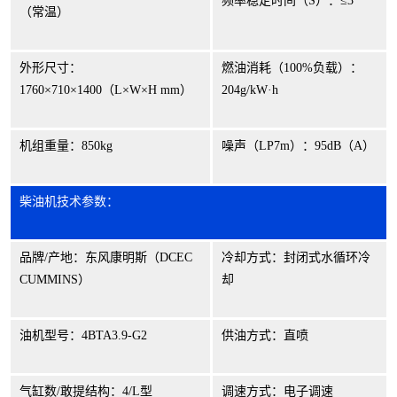
频率稳定时间（
S
）：≤
3
（常温）
外形尺寸：
燃油消耗（
100%
负载）：
1760
×
710
×
1400
（
L
×
W
×
H mm
）
204g/kW
·
h
机组重量：
850kg
噪声（
LP7m
）：
95dB
（
A
）
柴油机技术参数：
品牌
/
产地：东风康明斯（
DCEC
冷却方式：封闭式水循环冷
CUMMINS
）
却
油机型号：
4BTA3.9-G2
供油方式：直喷
气缸数
/
敢提结构：
4/L
型
调速方式：电子调速