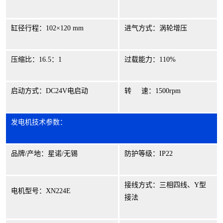
缸径行程：
102
×
120 mm
进气方式：涡轮增压
压缩比：
16.5
：
1
过载能力：
110%
启动方式：
DC24V
电启动
转
速：
1500rpm
发电机技术参数：
品牌
/
产地：星诺
/
无锡
防护等级：
IP22
接线方式：三相四线、
Y
型
电机型号：
XN224E
接法