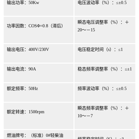
输出功率：
50Kw
电压波动率（
%
）：≤±
0.5
瞬态电压调整率（
%
）：＋
功率因数：
COS
Φ
=0.8
（滞后）
20
～－
15
输出电压：
400V/230V
电压稳定时间（
s
）：≤
1
输出电流：
90A
稳态频率调整率（
%
）：≤±
1
额定频率：
50Hz
频率波动率（
%
）：≤±
0.5
瞬态频率调整率（
%
）：＋
额定转速：
1500rpm
10
～－
7
燃油牌号：（标准）
0#
轻柴油