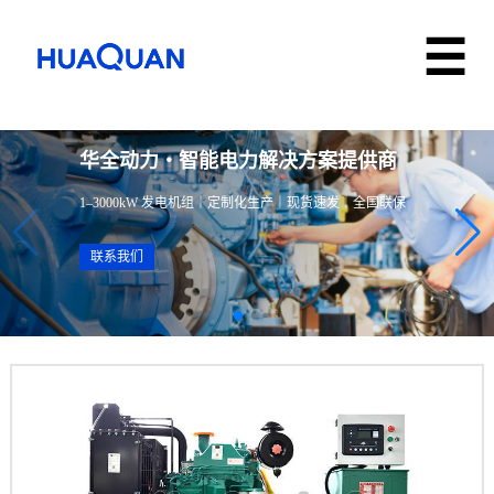
华全动力・智能电力解决方案提供商
1–3000kW 发电机组｜定制化生产｜现货速发｜全国联保
联系我们