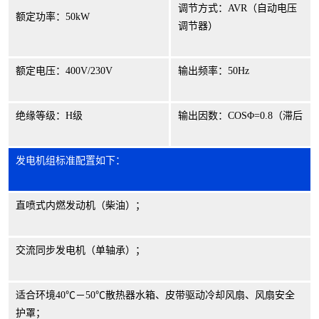
调节方式：
AVR
（自动电压
额定功率：
50kW
调节器）
额定电压：
400V/230V
输出频率：
50Hz
绝缘等级：
H
级
输出因数：
COS
Φ
=0.8
（滞后
发电机组标准配置如下：
直喷式内燃发动机（柴油）；
交流同步发电机（单轴承）；
适合环境
40
℃－
50
℃散热器水箱、皮带驱动冷却风扇、风扇安全
护罩；