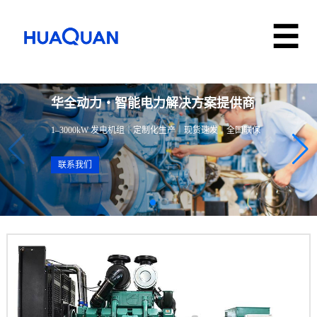
华全动力・智能电力解决方案提供商
1–3000kW 发电机组｜定制化生产｜现货速发｜全国联保
联系我们