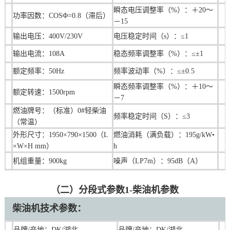
瞬态电压调整率（%）：＋20～
功率因数：COSΦ=0.8（滞后）
－15
输出电压：400V/230V
电压稳定时间（s）：≤1
输出电流：108A
稳态频率调整率（%）：≤±1
额定频率：50Hz
频率波动率（%）：≤±0.5
瞬态频率调整率（%）：＋10～
额定转速：1500rpm
－7
燃油牌号：（标准）0#轻柴油
频率稳定时间（S）：≤3
（常温）
外形尺寸：1950×790×1500（L
燃油消耗（满负载）：195g/kW•
×W×H mm）
h
机组重量：900kg
噪声（LP7m）：95dB（A）
（二）分段式参数1-柴油机参数
柴油机技术参数：
品牌/产地：DK/湖北
品牌/产地：
DK/湖北