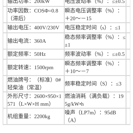
输出功率：200kW
电压波动率（%）：≤±0.5
功率因数：COSΦ=0.8
瞬态电压调整率（%）：
（滞后）
＋20～－15
输出电压：400V/230V
电压稳定时间（s）：≤1
稳态频率调整率（%）：≤
输出电流：360A
±1
额定频率：50Hz
频率波动率（%）：≤±0.5
瞬态频率调整率（%）：
额定转速：1500rpm
＋10～－7
燃油牌号：（标准）0#
频率稳定时间（S）：≤3
轻柴油（常温）
外形尺寸：2600×950×1
燃油消耗（满负载）：19
571（L×W×H mm）
5g/kW•h
噪声（LP7m）：95dB
机组重量：2200kg
（A）