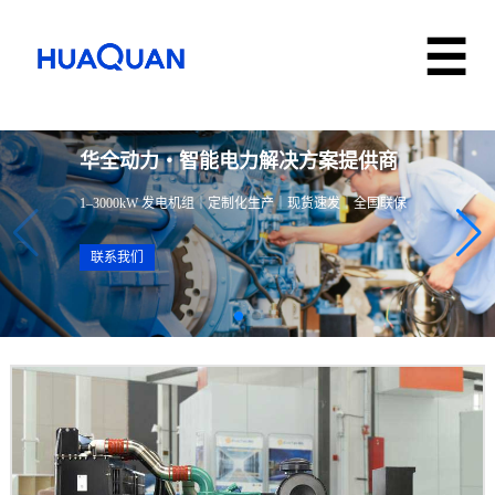
华全动力・智能电力解决方案提供商
1–3000kW 发电机组｜定制化生产｜现货速发｜全国联保
联系我们