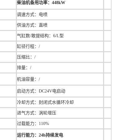
柴油机备用功率：448kW
调速方式：
电喷
供油方式：直喷
气缸数/敢提结构：6/L型
缸径行程：
/
压缩比：/
排量：
/
机油容量：
/
启动方式：DC24V电启动
冷却方式：封闭式水循环冷却
进气方式：涡轮增压
过载能力：110%
运行能力：24h持续发电