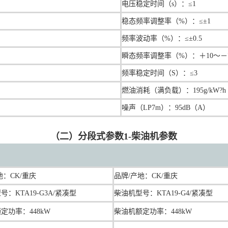
电压稳定时间（s）：≤1
稳态频率调整率（%）：≤±1
频率波动率（%）：≤±0.5
瞬态频率调整率（%）：＋10～－
频率稳定时间（S）：≤3
燃油消耗（满负载）：195g/kW?h
噪声（LP7m）：95dB（A）
（二）分段式参数1-柴油机参数
地：
CK/重庆
品牌/产地：
CK/重庆
：KTA19-G3A/紧凑型
柴油机型号：KTA19-G4/紧凑型
定功率：448kW
柴油机额定功率：448kW