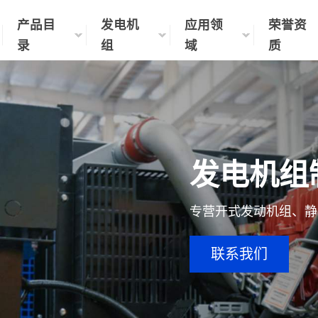
产品目
发电机
应用领
荣誉资
录
组
域
质
发电机组
专营开式发动机组、静
联系我们