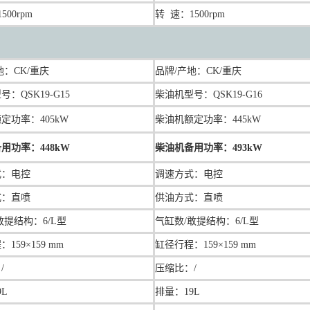
500rpm
转 速：1500rpm
地：
CK/重庆
品牌/产地：
CK/重庆
：QSK19-G15
柴油机型号：QSK19-G16
定功率：405kW
柴油机额定功率：445kW
用功率：448kW
柴油机备用功率：493kW
式：
电控
调速方式：
电控
式：直喷
供油方式：直喷
敢提结构：6/L型
气缸数/敢提结构：6/L型
程：
159×159 mm
缸径行程：
159×159 mm
/
压缩比：/
9L
排量：
19L