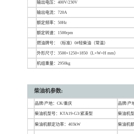
输出电压：400V/230V
输出电流：720A
额定频率：50Hz
额定转速：1500rpm
燃油牌号：（标准）0#轻柴油（常温）
外形尺寸：3500×1250×1850（L×W×H mm）
机组重量：2950kg
柴油机参数:
品牌/产地：CK/重庆
品牌/产
柴油机型号：
KTA19-G3/紧凑型
柴油机型号
柴油机额定功率：403kW
柴油机额