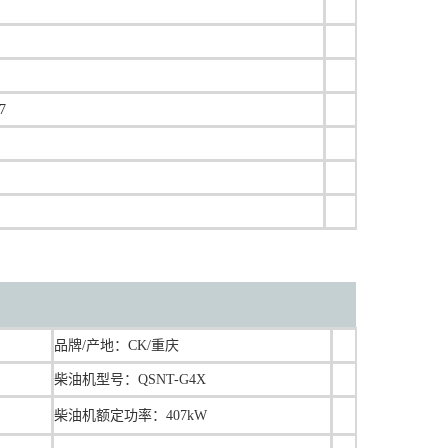
7
品牌/产地：
CK/重庆
柴油机型号：QSNT-G4X
柴油机额定功率：407kW