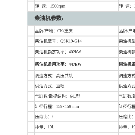
转 速：1500rpm
转 速：1
柴油机参数:
品牌/产地：CK/重庆
品牌/产
柴油机型号：QSK19-G14
柴油机型号
柴油机额定功率：402kW
柴油机额
柴油机备用功率：447kW
柴油机备
调速方式：高压共轨
调速方
供油方式：直喷
供油方
气缸数/敢提结构：6/L型
气缸数/
缸径行程：
159×159 mm
缸径行
压缩比：/
压缩比：
排量：
19L
排量：1