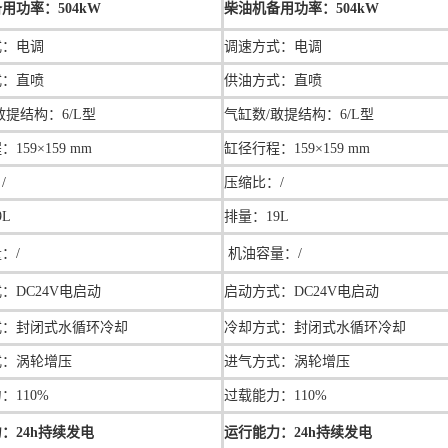
用功率：504kW
柴油机备用功率：504kW
式：
电调
调速方式：
电调
式：直喷
供油方式：直喷
敢提结构：6/L型
气缸数/敢提结构：6/L型
程：
159×159 mm
缸径行程：
159×159 mm
/
压缩比：/
9L
排量：
19L
：/
机油
容量：/
：DC24V电启动
启动方式：DC24V电启动
式：封闭式水循环冷却
冷却方式：封闭式水循环冷却
式：涡轮增压
进气方式：涡轮增压
：110%
过载能力：110%
：24h持续发电
运行能力：24h持续发电