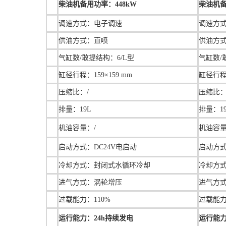
柴油机备用功率：448kW
柴油机备
调速方式：电子调速
调速方
供油方式：直喷
供油方
气缸数/敢提结构：6/L型
气缸数/
缸径行程：
159×159 mm
缸径行
压缩比：/
压缩比：
排量：
19L
排量：1
机油容量：/
机油容量
启动方式：DC24V电启动
启动方式
冷却方式：封闭式水循环冷却
冷却方
进气方式：涡轮增压
进气方
过载能力：110%
过载能力
运行能力：24h持续发电
运行能力