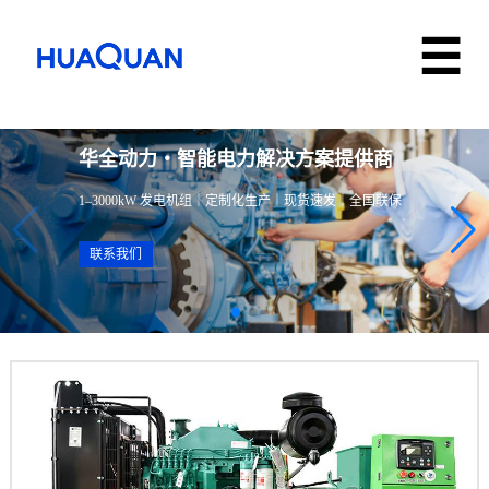
华全动力・智能电力解决方案提供商
1–3000kW 发电机组｜定制化生产｜现货速发｜全国联保
联系我们