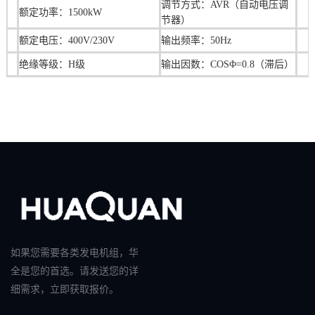
调节方式：AVR（自动电压调
额定功率：1500kW
节器）
额定电压：400V/230V
输出频率：50Hz
绝缘等级：H级
输出因数：COSΦ=0.8（滞后）
如果您需要各类发电机组，华
全是您的首选。请发送您的详
细需求，立即获取报价。