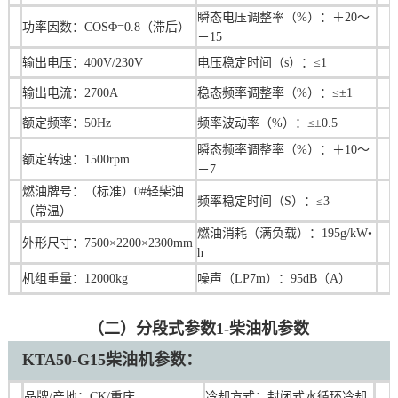
瞬态电压调整率（%）：＋20～
功率因数：COSΦ=0.8（滞后）
－15
输出电压：400V/230V
电压稳定时间（s）：≤1
输出电流：2700A
稳态频率调整率（%）：≤±1
额定频率：50Hz
频率波动率（%）：≤±0.5
瞬态频率调整率（%）：＋10～
额定转速：1500rpm
－7
燃油牌号：（标准）0#轻柴油
频率稳定时间（S）：≤3
（常温）
燃油消耗（满负载）：195g/kW•
外形尺寸：7500×2200×2300mm
h
机组重量：12000kg
噪声（LP7m）：95dB（A）
（二）分段式参数1-柴油机参数
KTA50-G15
柴油机
参数：
品牌/产地：CK/重庆
冷却方式：封闭式水循环冷却