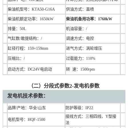
柴油机型号：KTA50-G16A
供油方式：直喷
柴油机额定功率：1650kW
柴油机备用功率：1760kW
排量：50L
机油容量：/
气缸数/敢提结构：/
调速
方式：电控
缸径行程：159×159mm
进气方式：涡轮增压
压缩比：/
过载能力：110%
启动方式：DC24V电启动
转 速：1500rpm
（二）分段式参数2-发电机参数
发电机技术参数：
品牌/产地：华全/山东
防护等级：IP22
接线方式：三相四线、Y型接
电机型号：HQF-1500
法