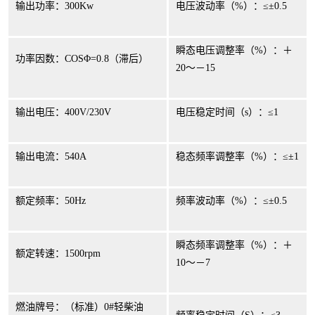
输出功率：
300Kw
电压波动率（
%
）：
≤±
0.5
瞬态电压调整率（
%
）：＋
功率因数：
COS
Φ
=0.8
（滞后）
20
～－
15
输出电压：
400V/230V
电压稳定时间（
s
）：
≤
1
输出电流：
540A
稳态频率调整率（
%
）：
≤±
1
额定频率：
50Hz
频率波动率（
%
）：
≤±
0.5
瞬态频率调整率（
%
）：＋
额定转速：
1500rpm
10
～－
7
燃油牌号：（标准）
0#
轻柴油