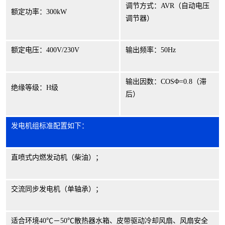
调节方式：
AVR
（自动电压
额定功率：
300kW
调节器）
额定电压：
400V/230V
输出频率：
50Hz
输出因数：
COS
Φ
=0.8
（滞
绝缘等级：
H
级
后）
发电机组标准配置如下：
直喷式内燃发动机（柴油）；
交流同步发电机（单轴承）；
适合环境
40
℃－
50
℃散热器水箱、皮带驱动冷却风扇、风扇安全