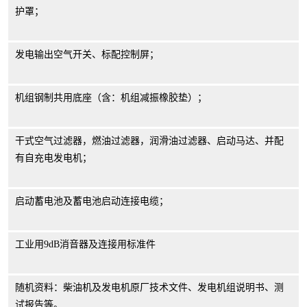
护罩；
发电输出空气开关、标配控制屏；
机组钢制共用底座（含：机组减振橡胶垫）；
干式空气过滤器，燃油过滤器，润滑油过滤器、启动马达、并配
有自充电发电机；
启动蓄电池及蓄电池启动连接电缆；
工业用
9dB
消音器及连接用标准件
随机资料：柴油机及发电机原厂技术文件、发电机组说明书、测
试报告等。