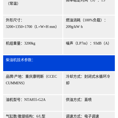
频率稳定时间（
S
）：
≤
3
（常温）
外形尺寸：
燃油消耗（
100%
负载）：
3200
×
1350
×
1700
（
L
×
W
×
H mm
）
209g/kW
·
h
机组重量：
3200kg
噪声（
LP7m
）：
93dB
（
A
）
柴油机技术参数：
品牌
/
产地：重庆康明斯（
CCEC
冷却方式：封闭式水循环冷
CUMMINS
）
却
油机型号：
NTA855-G2A
供油方式：直喷
气缸数
/
敢提结构：
6/L
型
调速方式：电子调速