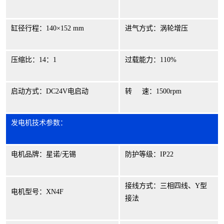
缸径行程：
140
×
152 mm
进气方式：涡轮增压
压缩比：
14
：
1
过载能力：
110%
启动方式：
DC24V
电启动
转
速：
1500rpm
发电机技术参数：
电机品牌：星诺
/
无锡
防护等级：
IP22
接线方式：三相四线、
Y
型
电机型号：
XN4F
接法