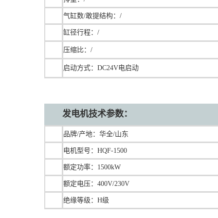
气缸数/敢提结构：/
缸径行程：/
压缩比：/
启动方式：DC24V电启动
发电机技术参数：
品牌/产地：华全/山东
电机型号：HQF-1500
额定功率：1500kW
额定电压：400V/230V
绝缘等级：H级