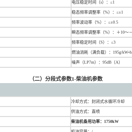
电压稳定时间（s）：≤1
稳态频率调整率（%）：≤±1
频率波动率（%）：≤±0.5
瞬态频率调整率（%）：＋10～－
频率稳定时间（S）：≤3
燃油消耗（满负载）：195g/kW•h
噪声（LP7m）：95dB（A）
（二）分段式参数1-柴油机参数
冷却方式：封闭式水循环冷却
供油方式：直喷
柴油机备用功率：1750kW
机油容量：/