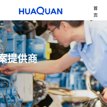
首
页
华全动力・
1–3000kW 发电机组｜定
联系我们