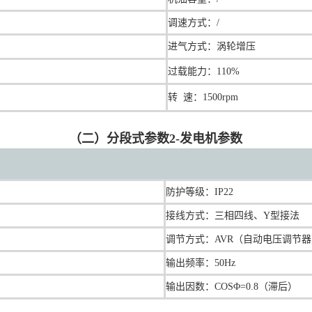
调速
方式：/
进气方式：涡轮增压
过载能力：110%
转 速：1500rpm
（二）分段式参数2-发电机参数
防护等级：IP22
接线方式：三相四线、Y型接法
调节方式：AVR（自动电压调节
输出频率：50Hz
输出因数：COSΦ=0.8（滞后）