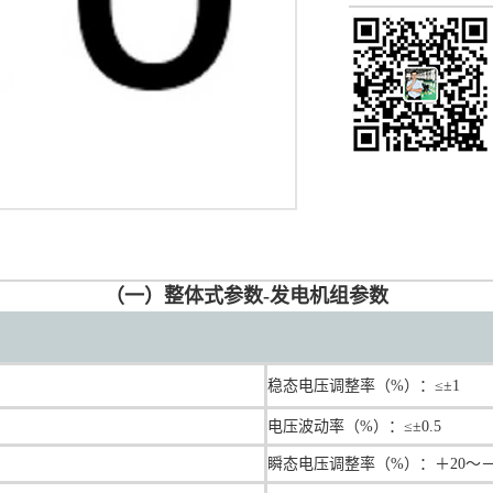
（一）整体式参数-发电机组参数
稳态电压调整率（%）：≤±1
电压波动率（%）：≤±0.5
瞬态电压调整率（%）：＋20～－