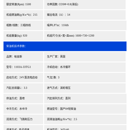
额定转速(Rpm): 1500
功率因数: COSΦ=0.8(滞后)
机组燃油耗(g/Kw*h)：215
输出电流（A）：54
相数/线数：三相四线
噪声LP7m：110db
机组重量(kg): 920
机组尺寸(长×宽×高mm): 1600×730×1200
柴油机技术参数：
品牌：帕金斯
生产厂家：英国
型号：1103A-33TG1
冷却启动：水冷循环
启动方式：24V直流电启动
气 缸 数: 3
汽缸总排量L：3.3
进气方式：涡轮增压
供油方式：直喷
汽缸排列方式：直列
中冷方式：水中冷
燃油型号：国产0#轻柴油
润滑方式：飞溅和压力
润滑油油耗(g/Kw*h)：2.5
调速方式: 电子调速
机油型号： WD/40