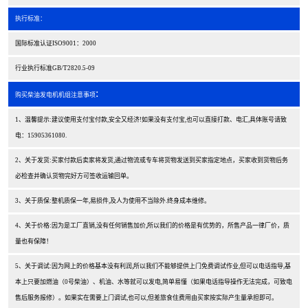
执行标准：
国际标准认证ISO9001：2000
行业执行标准GB/T2820.5-09
:
购买柴油发电机机组注意事项
1、温馨提示:建议使用支付宝付款,安全又经济!如果没有支付宝,也可以直接打款、电汇,具体账号请致
电：15905361080.
2、关于发货:买家付款后卖家将发货,通过物流或专车将货物发送到买家指定地点，买家收到货物后务
必检查并确认货物完好方可签收运输回单。
3、关于质保:整机质保一年,易损件,及人为使用不当除外.终身成本维修。
4、关于价格:因为是工厂直销,没有任何销售加价,所以我们的价格是有优势的，所售产品一律厂价，质
量也有保障！
5、关于调试:因为网上的价格基本没有利润,所以我们不能够提供上门免费调试作业,但可以电话指导,基
本上只要加燃油（0号柴油）、机油、水等就可以发电,简单易懂（如果电话指导操作无法完成，可致电
售后服务报修）。如果实在需要上门调试,也可以,但差旅食住费用由买家按实际产生量承担即可。