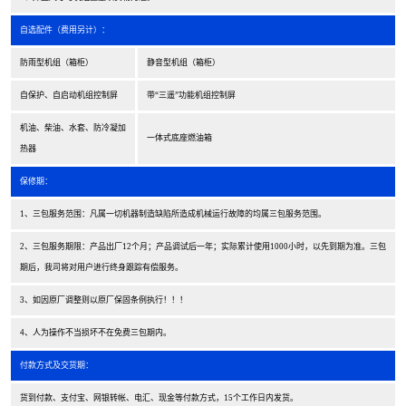
自选配件（费用另计）：
防雨型机组（箱柜）
静音型机组（箱柜）
自保护、自启动机组控制屏
带“三遥”功能机组控制屏
机油、柴油、水套、防冷凝加
一体式底座燃油箱
热器
保修期：
1、三包服务范围：凡属一切机器制造缺陷所造成机械运行故障的均属三包服务范围。
2、三包服务期限：产品出厂12个月；产品调试后一年；实际累计使用1000小时，以先到期为准。三包
期后，我司将对用户进行终身跟踪有偿服务。
3、如因原厂调整则以原厂保固条例执行！！！
4、人为操作不当损坏不在免费三包期内。
付款方式及交货期：
货到付款、支付宝、网银转帐、电汇、现金等付款方式，15个工作日内发货。