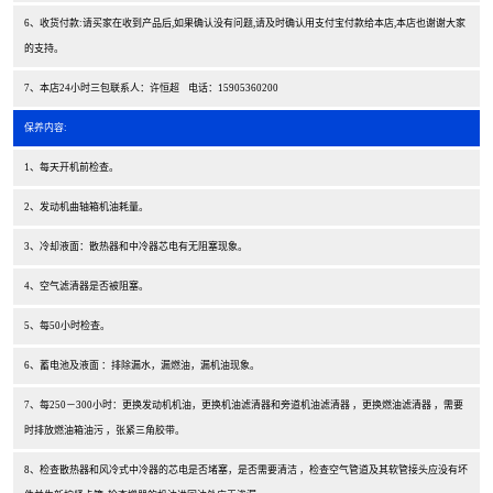
6、收货付款:请买家在收到产品后,如果确认没有问题,请及时确认用支付宝付款给本店,本店也谢谢大家
的支持。
7、本店24小时三包联系人：许恒超 电话：15905360200
保养内容:
1、每天开机前检查。
2、发动机曲轴箱机油耗量。
3、冷却液面：散热器和中冷器芯电有无阻塞现象。
4、空气滤清器是否被阻塞。
5、每50小时检查。
6、蓄电池及液面 ：排除漏水，漏燃油，漏机油现象。
7、每250－300小时：更换发动机机油，更换机油滤清器和旁道机油滤清器 ，更换燃油滤清器 ，需要
时排放燃油箱油污 ，张紧三角胶带。
8、检查散热器和风冷式中冷器的芯电是否堵塞，是否需要清洁 ，检查空气管道及其软管接头应没有坏