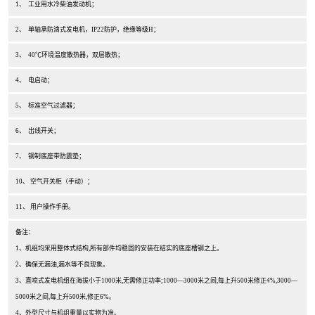
1、 工业用水冷柴油发动机；
2、 单轴承防滴式发电机，IP22防护，绝缘等级H；
3、 40℃环境温度散热器，双层散热；
4、 电启动；
5、 标准空气过滤器；
6、 出线开关；
7、 钢制底座带防震垫；
10、 空气开关柜（手动）；
11、 用户操作手册。
备注：
1、机组均采用整体式结构,所有部件均稳固的安装在结实的底座槽钢之上。
2、确保无漏油,漏水等不良现象。
3、直喷式发电机组在海拔小于1000米,无需修正功率;1000—3000米之间,每上升500米修正4%,3000—
5000米之间,每上升500米,修正6%。
4、外型尺寸与机组重量以实物为准。