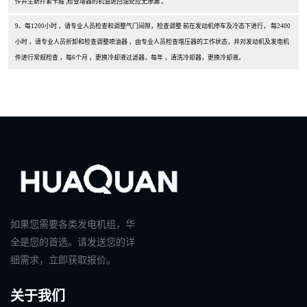
件并生新拧紧卡箍 ,检查增器的机油进回油处应无渗漏 。
9、每1200小时 ，请专业人员检查和调整气门间隙，检查调整 前在发动机停车及冷态下进行， 每2400
小时 ，请专业人员折卸和检查调整喷油器 ，由专业人员检查增压器的工作状态，并对发动机及发电机
件进行常规检查 ，每6个月 ，更换冷却液过滤器，每年 ，清洗冷却器，更换冷却液。
如果您需要各类发电机组，华
全是您的首选。请发送您的详
细需求，立即获取报价。
关于我们