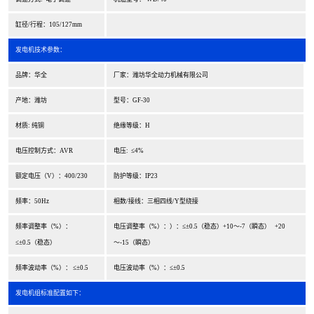
缸径/行程：105/127mm
发电机技术参数：
品牌：华全
厂家：潍坊华全动力机械有限公司
产地：潍坊
型号：GF-30
材质: 纯铜
绝缘等级：H
电压控制方式：AVR
电压: ≤4%
额定电压（V）：400/230
防护等级：IP23
频率：50Hz
相数/接线：三相四线/Y型绕接
频率调整率（%）：
电压调整率（%）：）：≤±0.5（稳态）+10～-7（瞬态） +20
≤±0.5（稳态）
～-15（瞬态）
频率波动率（%）： ≤±0.5
电压波动率（%）：≤±0.5
发电机组标准配置如下：