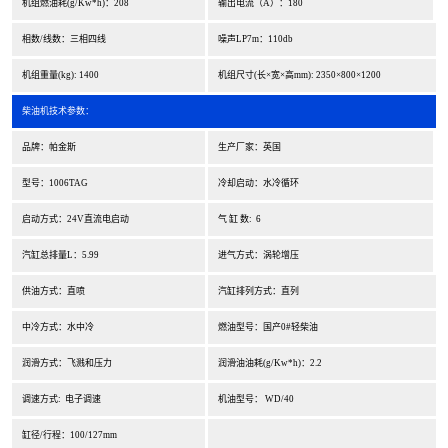
机组燃油耗(g/Kw*h)：208
输出电流（A）：180
相数/线数：三相四线
噪声LP7m：110db
机组重量(kg): 1400
机组尺寸(长×宽×高mm): 2350×800×1200
柴油机技术参数：
品牌：帕金斯
生产厂家：英国
型号：1006TAG
冷却启动：水冷循环
启动方式：24V直流电启动
气 缸 数: 6
汽缸总排量L：5.99
进气方式：涡轮增压
供油方式：直喷
汽缸排列方式：直列
中冷方式：水中冷
燃油型号：国产0#轻柴油
润滑方式：飞溅和压力
润滑油油耗(g/Kw*h)：2.2
调速方式: 电子调速
机油型号： WD/40
缸径/行程：100/127mm