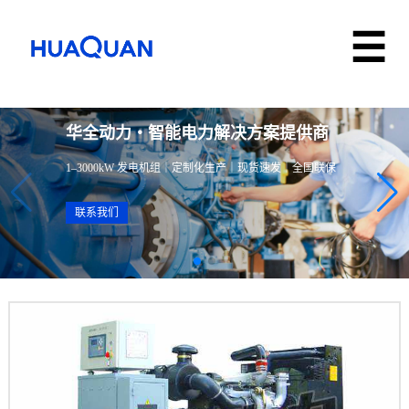
华全动力・智能电力解决方案提供商
1–3000kW 发电机组｜定制化生产｜现货速发｜全国联保
联系我们