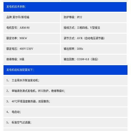
发电机技术参数：
品牌:爱尔玛/斯坦福
防护等级：IP22
电机型号：ARM-90
接线方式：三相四线、Y型接法
额定功率：90KW
调节方式：AVR（自动电压调节器）
额定电压：400V/230V
输出频率：50Hz
绝缘等级：H级
输出因数：COSΦ=0.8（滞后）
发电机组标准配置如下：
1、 工业用水冷柴油发动机；
2、 单轴承防滴式发电机，IP22防护，绝缘等级H；
3、 40℃环境温度散热器，双层散热；
4、 电启动；
5、 标准空气过滤器；