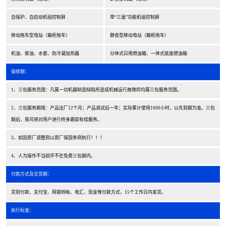
自保护、自启动机组控制屏
带“三遥”功能机组控制屏
移动拖车型电站（箱柜拖车）
静音型移动电站（箱柜拖车）
机油、柴油、水套、防冷凝加热器
分体式日用燃油箱、一体式底座燃油箱
保修期：
1、三包服务范围：凡属一切机器制造缺陷所造成机械运行故障的均属三包服务范围。
2、三包服务期限：产品出厂12个月；产品调试后一年；实际累计使用1000小时，以先到期为准。三包
期后，我司将对用户进行终身跟踪有偿服务。
3、如因原厂调整则以原厂保固条例执行！！！
4、人为操作不当损坏不在免费三包期内。
付款方式及交货期：
货到付款、支付宝、网银转帐、电汇、现金等付款方式，15个工作日内发货。
执行标准：