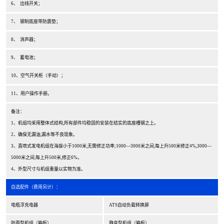
6、 出线开关；
7、 钢制底座带防震垫；
8、 消声器；
9、 蓄电池；
10、空气开关柜（手动）；
11、用户操作手册。
备注：
1、机组均采用整体式结构,所有部件均稳固的安装在结实的底座槽钢之上。
2、确保无漏油,漏水等不良现象。
3、直喷式发电机组在海拔小于1000米,无需修正功率;1000—3000米之间,每上升500米修正4%,3000—
5000米之间,每上升500米,修正6%。
4、外型尺寸与机组重量以实物为准。
自选配件（费用另计）：
电瓶浮充电器
ATS自动负载转换屏
防雨型机组（箱柜）
静音型机组（箱柜）