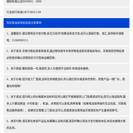
国际标准认证ISO9001：2000
行业执行标准GB/T2820.5-09
购买柴油发电机机组注意事项:
1、温馨提示:建议使用支付宝付款,安全又经济!如果没有支付宝,也可以直接打款、电汇,具体账号请致
电：15366900111.
2、关于发货:买家付款后卖家将发货,通过物流或专车将货物发送到买家指定地点，买家收到货物后务
必检查并确认货物完好方可签收运输回单。
3、关于质保:整机质保一年,易损件,及人为使用不当除外.终身成本维修。
4、关于价格:因为是工厂直销,没有任何销售加价,所以我们的价格是有优势的，所售产品一律厂价，质
量也有保障！
5、关于调试:因为网上的价格基本没有利润,所以我们不能够提供上门免费调试作业,但可以电话指导,基
本上只要加燃油（0号柴油）、机油、水等就可以发电,简单易懂（如果电话指导操作无法完成，可致电
售后服务报修）。如果实在需要上门调试,也可以,但差旅食住费用由买家按实际产生量承担即可。
6、收货付款:请买家在收到产品后,如果确认没有问题,请及时确认用支付宝付款给本店,本店也谢谢大家
的支持。