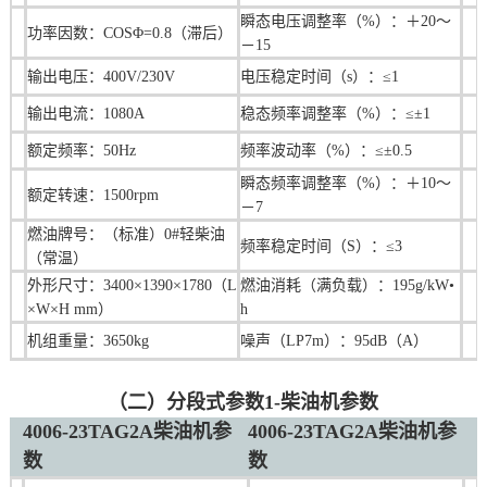
瞬态电压调整率（%）：＋20～
功率因数：COSΦ=0.8（滞后）
－15
输出电压：400V/230V
电压稳定时间（s）：≤1
输出电流：1080A
稳态频率调整率（%）：≤±1
额定频率：50Hz
频率波动率（%）：≤±0.5
瞬态频率调整率（%）：＋10～
额定转速：1500rpm
－7
燃油牌号：（标准）0#轻柴油
频率稳定时间（S）：≤3
（常温）
外形尺寸：
3400×1390×1780（L
燃油消耗（满负载）：195g/kW•
×W×H mm）
h
机组重量：3650kg
噪声（LP7m）：95dB（A）
（二）分段式参数1-柴油机参数
4006-23TAG2A柴油机参
4006-23TAG2A柴油机参
数
数