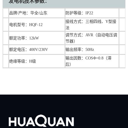
发电机技术参数：
品牌/产地：华全/山东
防护等级：IP22
接线方式：三相四线、Y型接
电机型号：HQF-12
法
调节方式：AVR（自动电压调
额定功率：12kW
节器）
额定电压：400V/230V
输出频率：50Hz
输出因数：COSΦ=0.8（滞
绝缘等级：H级
后）