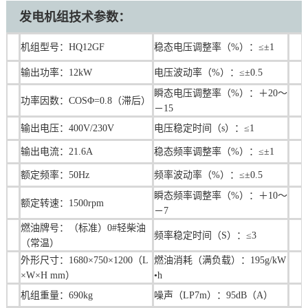
发电机组技术参数：
机组型号：HQ12GF
稳态电压调整率（%）：≤±1
输出功率：12kW
电压波动率（%）：≤±0.5
瞬态电压调整率（%）：＋20～
功率因数：COSΦ=0.8（滞后）
－15
输出电压：400V/230V
电压稳定时间（s）：≤1
输出电流：21.6A
稳态频率调整率（%）：≤±1
额定频率：50Hz
频率波动率（%）：≤±0.5
瞬态频率调整率（%）：＋10～
额定转速：1500rpm
－7
燃油牌号：（标准）0#轻柴油
频率稳定时间（S）：≤3
（常温）
外形尺寸：1680×750×1200（L
燃油消耗（满负载）：195g/kW
×W×H mm）
•h
机组重量：690kg
噪声（LP7m）：95dB（A）