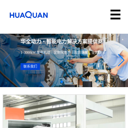
华全动力・智能电力解决方案提供商
1–3000kW 发电机组｜定制化生产｜现货速发｜全国联保
联系我们