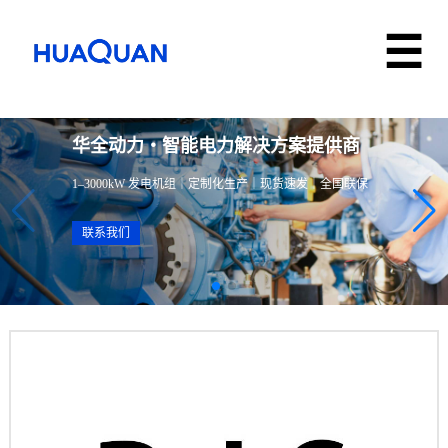
华全动力・智能电力解决方案提供商
1–3000kW 发电机组｜定制化生产｜现货速发｜全国联保
联系我们