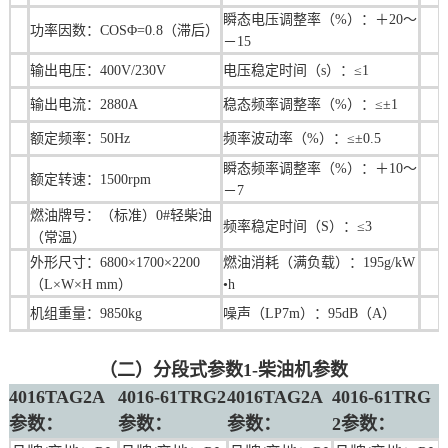
瞬态电压调整率（%）：＋20～
功率因数：COSΦ=0.8（滞后）
－15
输出电压：400V/230V
电压稳定时间（s）：≤1
输出电流：2880A
稳态频率调整率（%）：≤±1
额定频率：50Hz
频率波动率（%）：≤±0.5
瞬态频率调整率（%）：＋10～
额定转速：1500rpm
－7
燃油牌号：（标准）0#轻柴油
频率稳定时间（S）：≤3
（常温）
外形尺寸：
6800×1700×2200
燃油消耗（满负载）：195g/kW
（L×W×H mm）
•h
机组重量：9850kg
噪声（LP7m）：95dB（A）
（二）分段式参数1-柴油机参数
4016TAG2A
4016-61TRG2
4016TAG2A
4016-61TRG
参数：
参数：
参数：
2参数：