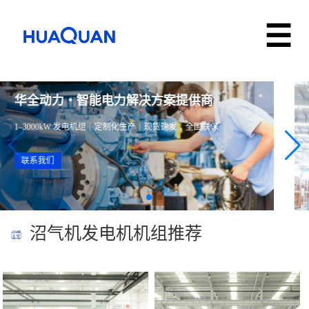
华全动力・智能电力解决方案提供商
1–3000kW 发电机组｜定制化生产｜现货速发｜全国联保
联系我们
沼气机发电机机组推荐