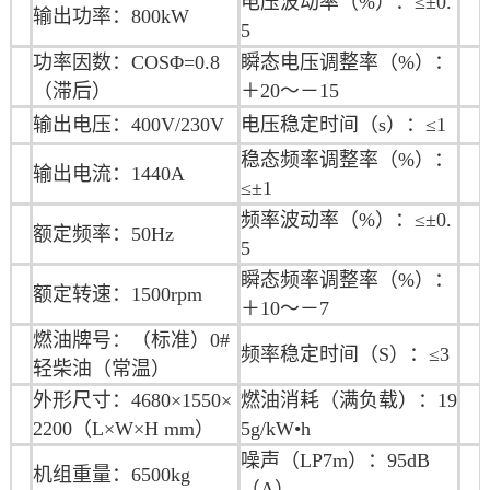
电压波动率（%）：≤±0.
输出功率：800kW
5
功率因数：COSΦ=0.8
瞬态电压调整率（%）：
（滞后）
＋20～－15
输出电压：400V/230V
电压稳定时间（s）：≤1
稳态频率调整率（%）：
输出电流：1440A
≤±1
频率波动率（%）：≤±0.
额定频率：50Hz
5
瞬态频率调整率（%）：
额定转速：1500rpm
＋10～－7
燃油牌号：（标准）0#
频率稳定时间（S）：≤3
轻柴油（常温）
外形尺寸：4680
×1550
×
燃油消耗（满负载）：19
2200
（L×W×H mm）
5g/kW•h
噪声（LP7m）：95dB
机组重量：6500kg
（A）