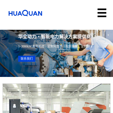
华全动力・智能电力解决方案提供商
1–3000kW 发电机组｜定制化生产｜现货速发｜全国联保
联系我们