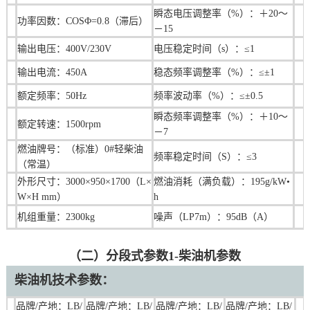
瞬态电压调整率（%）：＋20～
功率因数：COSΦ=0.8（滞后）
－15
输出电压：400V/230V
电压稳定时间（s）：≤1
输出电流：450A
稳态频率调整率（%）：≤±1
额定频率：50Hz
频率波动率（%）：≤±0.5
瞬态频率调整率（%）：＋10～
额定转速：1500rpm
－7
燃油牌号：（标准）0#轻柴油
频率稳定时间（S）：≤3
（常温）
外形尺寸：3000×950×1700（L×
燃油消耗（满负载）：195g/kW•
W×H mm）
h
机组重量：2300kg
噪声（LP7m）：95dB（A）
（二）分段式参数1-柴油机参数
柴油机技术
参数：
品牌/产地：LB/
品牌/产地：
LB/
品牌/产地：
LB/
品牌/产地：
LB/