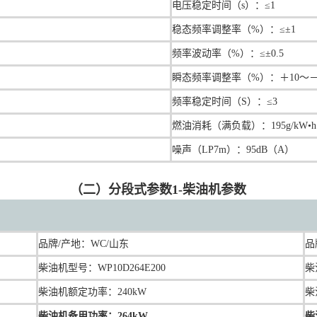
电压稳定时间（s）：≤1
稳态频率调整率（%）：≤±1
频率波动率（%）：≤±0.5
瞬态频率调整率（%）：＋10～－
频率稳定时间（S）：≤3
燃油消耗（满负载）：195g/kW•h
噪声（LP7m）：95dB（A）
（二）分段式参数1-柴油机参数
品牌/产地：
WC/山东
品
柴油机型号：
WP10D264E200
柴
柴油机额定功率：240kW
柴
柴油机备用功率：264kW
柴