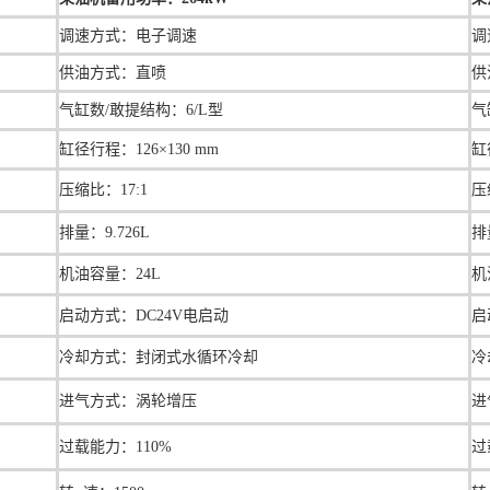
调速方式：
电子调速
调
供油方式：直喷
供
气缸数/敢提结构：6/L型
气
缸径行程：
126×130 mm
缸
压缩比：
17:1
压
排量：9.726L
排
机油容量：24L
机
启动方式：DC24V电启动
启
冷却方式：封闭式水循环冷却
冷
进气方式：涡轮增压
进
过载能力：110%
过