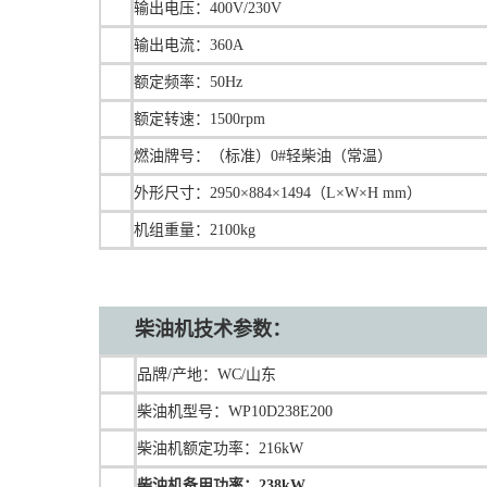
输出电压：400V/230V
输出电流：360A
额定频率：50Hz
额定转速：1500rpm
燃油牌号：（标准）0#轻柴油（常温）
外形尺寸：2950×884×1494（L×W×H mm）
机组重量：2100kg
柴油机技术
参数：
品牌/产地：WC/山东
柴油机型号：WP10D238E200
柴油机额定功率：216kW
柴油机备用功率：238kW