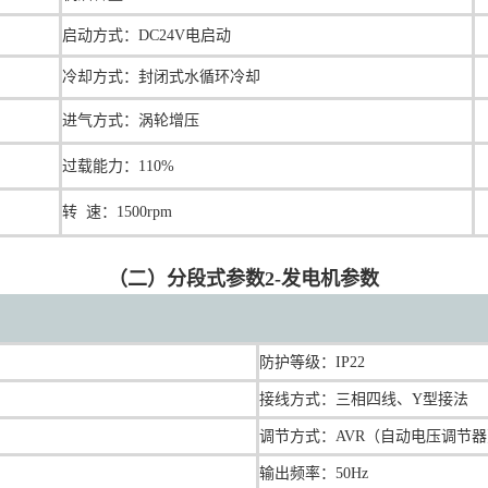
启动方式：DC24V电启动
冷却方式：封闭式水循环冷却
进气方式：涡轮增压
过载能力：110%
转 速：1500rpm
（二）分段式参数2-发电机参数
防护等级：IP22
接线方式：三相四线、Y型接法
调节方式：AVR（自动电压调节
输出频率：50Hz