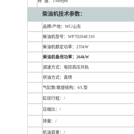
转 速：1500rpm
柴油机技术
参数：
品牌/产地：WC/山东
柴油机型号：WP7D264E310
柴油机额定功率：235kW
柴油机备用功率：264kW
调速方式：电控高压共轨
供油方式：直喷
气缸数/敢提结构：6/L型
缸径行程：/
压缩比：/
排量：/
机油容量：/