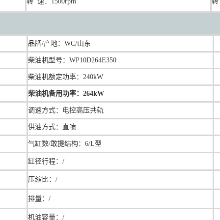
转 速：1500rpm
转
品牌/产地：
WC/山东
柴油机型号：
WP10D264E350
柴油机额定功率：240kW
柴油机备用功率：264kW
调速方式：
电控高压共轨
供油方式：直喷
气缸数/敢提结构：6/L型
缸径行程：
/
压缩比：
/
排量：/
机油容量：/