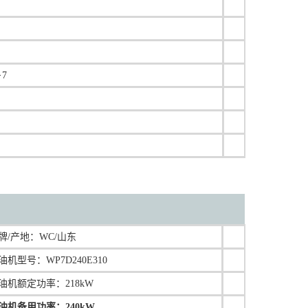
7
牌/产地：
WC/山东
油机型号：
WP7D240E310
油机额定功率：218kW
油机备用功率：240kW