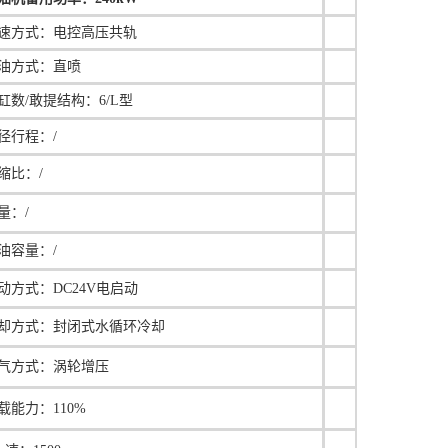
速方式：
电控高压共轨
油方式：直喷
缸数/敢提结构：6/L型
径行程：
/
缩比：
/
量：/
油容量：/
动方式：DC24V电启动
却方式：封闭式水循环冷却
气方式：涡轮增压
载能力：110%