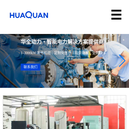
华全动力・智能电力解决方案提供商
1–3000kW 发电机组｜定制化生产｜现货速发｜全国联保
联系我们