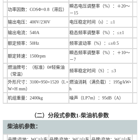
瞬态电压调整率（%）：＋20～
功率因数：COSΦ=0.8（滞后）
－15
输出电压：400V/230V
电压稳定时间（s）：≤1
输出电流：540A
稳态频率调整率（%）：≤±1
额定频率：50Hz
频率波动率（%）：≤±0.5
瞬态频率调整率（%）：＋10～
额定转速：1500rpm
－7
燃油牌号：（标准）0#轻柴油
频率稳定时间（S）：≤3
（常温）
外形尺寸：3100×950×1520（L×
燃油消耗（满负载）：195g/kW•
W×H mm）
h
机组重量：2400kg
噪声（LP7m）：95dB（A）
（二）分段式参数1-柴油机参数
柴油机
参数：
品牌/产地：WC/山东
品牌/产地：
WC/山东
品牌/产地：
WC/山东