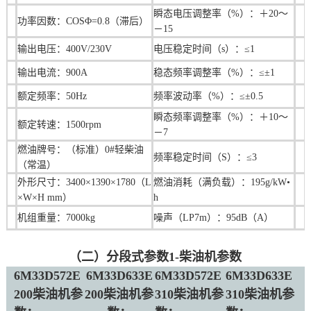
瞬态电压调整率（%）：＋20～
功率因数：COSΦ=0.8（滞后）
－15
输出电压：400V/230V
电压稳定时间（s）：≤1
输出电流：900A
稳态频率调整率（%）：≤±1
额定频率：50Hz
频率波动率（%）：≤±0.5
瞬态频率调整率（%）：＋10～
额定转速：1500rpm
－7
燃油牌号：（标准）0#轻柴油
频率稳定时间（S）：≤3
（常温）
外形尺寸：3400×1390×1780（L
燃油消耗（满负载）：195g/kW•
×W×H mm）
h
机组重量：7000kg
噪声（LP7m）：95dB（A）
（二）分段式参数1-柴油机参数
6M33D572E
6M33D633E
6M33D572E
6M33D633E
200柴油机参
200柴油机参
310柴油机参
310柴油机参