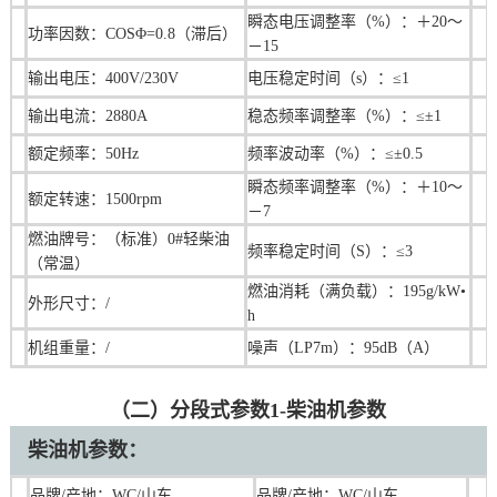
瞬态电压调整率（%）：＋20～
功率因数：COSΦ=0.8（滞后）
－15
输出电压：400V/230V
电压稳定时间（s）：≤1
输出电流：2880A
稳态频率调整率（%）：≤±1
额定频率：50Hz
频率波动率（%）：≤±0.5
瞬态频率调整率（%）：＋10～
额定转速：1500rpm
－7
燃油牌号：（标准）0#轻柴油
频率稳定时间（S）：≤3
（常温）
燃油消耗（满负载）：195g/kW•
外形尺寸：/
h
机组重量：/
噪声（LP7m）：95dB（A）
（二）分段式参数1-柴油机参数
柴油机
参数：
品牌/产地：W
C/山东
品牌/产地：
W
C/山东