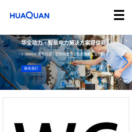
华全动力・智能电力解决方案提供商
1–3000kW 发电机组｜定制化生产｜现货速发｜全国联保
联系我们