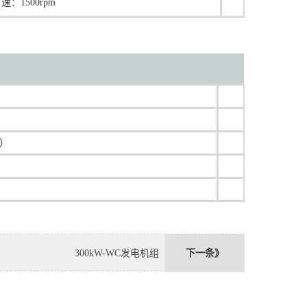
速：1500rpm
器）
300kW-WC发电机组
下一条》