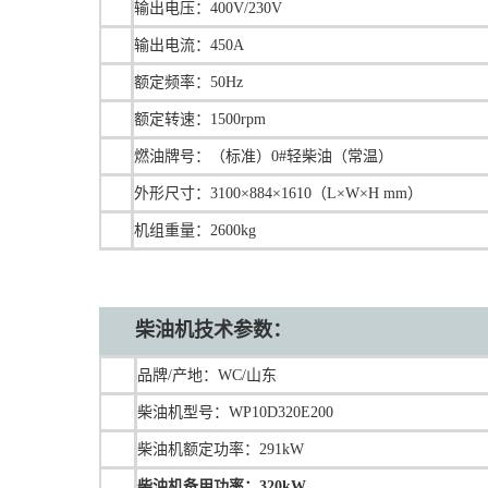
输出电压：400V/230V
输出电流：450A
额定频率：50Hz
额定转速：1500rpm
燃油牌号：（标准）0#轻柴油（常温）
外形尺寸：3100×884×1610（L×W×H mm）
机组重量：2600kg
柴油机技术
参数：
品牌/产地：WC/山东
柴油机型号：WP10D320E200
柴油机额定功率：291kW
柴油机备用功率：320kW