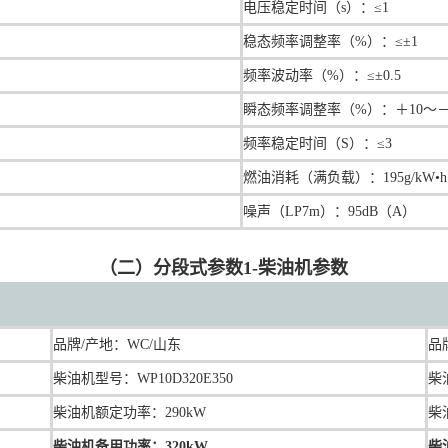
电压稳定时间（s）：≤1
稳态频率调整率（%）：≤±1
频率波动率（%）：≤±0.5
瞬态频率调整率（%）：＋10～－
频率稳定时间（S）：≤3
燃油消耗（满负载）：195g/kW•h
噪声（LP7m）：95dB（A）
（二）分段式参数1-柴油机参数
品牌/产地：
WC/山东
品
柴油机型号：
WP10D320E350
柴
柴油机额定功率：290kW
柴
柴油机备用功率：320kW
柴