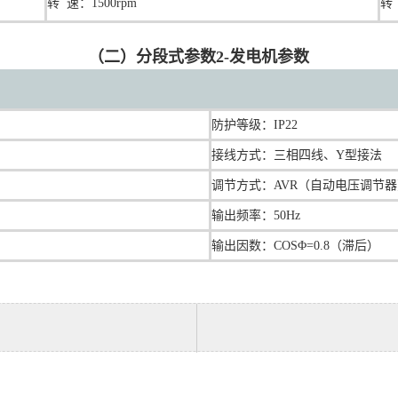
转 速：1500rpm
转 
（二）分段式参数2-发电机参数
防护等级：IP22
接线方式：三相四线、Y型接法
调节方式：AVR（自动电压调节
输出频率：50Hz
输出因数：COSΦ=0.8（滞后）