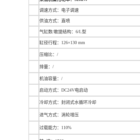
调速方式：电子调速
供油方式：直喷
气缸数/敢提结构：6/L型
缸径行程：126×130 mm
压缩比：/
排量：/
机油容量：/
启动方式：DC24V电启动
冷却方式：封闭式水循环冷却
进气方式：涡轮增压
过载能力：110%