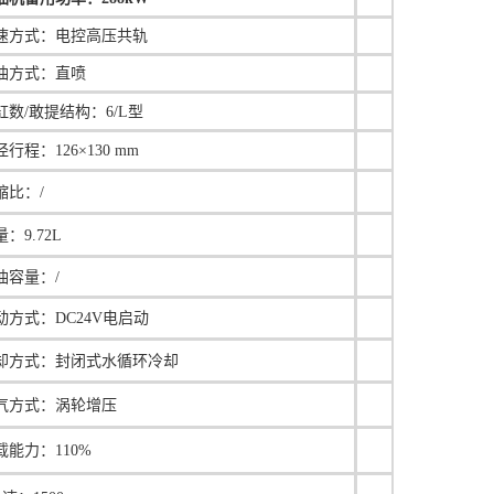
速方式：
电控高压共轨
油方式：直喷
缸数/敢提结构：6/L型
径行程：
126×130 mm
缩比：/
：9.72L
油容量：/
动方式：DC24V电启动
却方式：封闭式水循环冷却
气方式：涡轮增压
载能力：110%