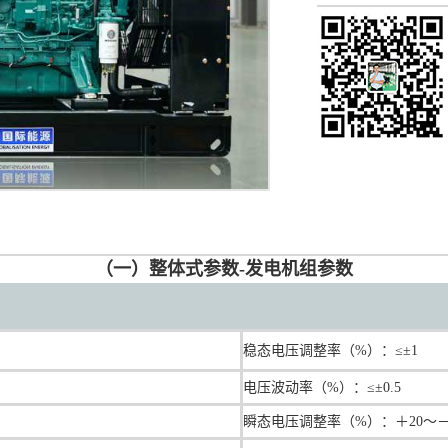
（一）整体式参数-发电机组参数
稳态电压调整率（%）：≤±1
电压波动率（%）：≤±0.5
瞬态电压调整率（%）：＋20～－