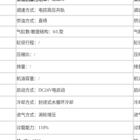
调速方式：
电控高压共轨
调
供油方式：直喷
供
气缸数/敢提结构：6/L型
气
缸径行程：
/
缸
压缩比：/
压
排量：/
排量
机油容量：/
机
启动方式：DC24V电启动
启
冷却方式：封闭式水循环冷却
冷
进气方式：涡轮增压
进
过载能力：110%
过