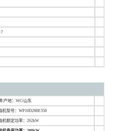
7
牌/产地：
WC/山东
油机型号：
WP10D288E350
油机额定功率：262kW
油机备用功率：288kW