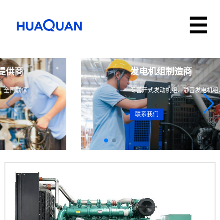
华全动力・智能电力解决方案提供商
1–3000kW 发电机组｜定制化生产｜现货速发｜全国联保
联系我们