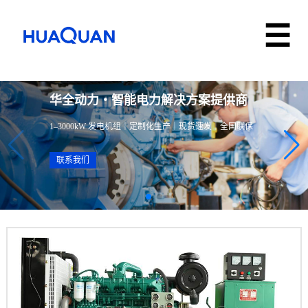
华全动力・智能电力解决方案提供商
1–3000kW 发电机组｜定制化生产｜现货速发｜全国联保
联系我们