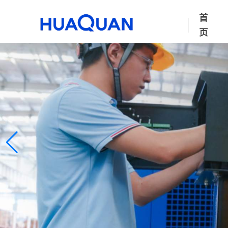
首
页
华全动力・
1–3000kW 发电机组｜定
联系我们