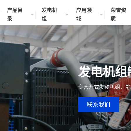
产品目
发电机
应用领
荣誉资
录
组
域
质
智能电力解决方案提供商
制化生产｜现货速发｜全国联保