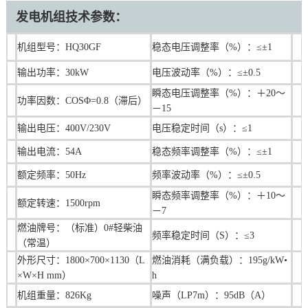
发电机组技术参数：
机组型号：HQ30GF
稳态电压调整率（%）：≤±1
输出功率：30kW
电压波动率（%）：≤±0.5
瞬态电压调整率（%）：＋20～
功率因数：COSΦ=0.8（滞后）
－15
输出电压：400V/230V
电压稳定时间（s）：≤1
输出电流：54A
稳态频率调整率（%）：≤±1
额定频率：50Hz
频率波动率（%）：≤±0.5
瞬态频率调整率（%）：＋10～
额定转速：1500rpm
－7
燃油牌号：（标准）0#轻柴油
频率稳定时间（S）：≤3
（常温）
外形尺寸：1800×700×1130（L
燃油消耗（满负载）：195g/kW•
×W×H mm）
h
机组重量：826Kg
噪声（LP7m）：95dB（A）