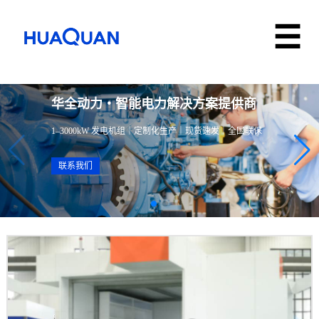
华全动力・智能电力解决方案提供商
1–3000kW 发电机组｜定制化生产｜现货速发｜全国联保
联系我们