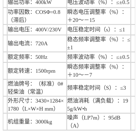
输出功率：400kW
电压波动率（%）：≤±0.5
功率因数：COSΦ=0.8
瞬态电压调整率（%）：
（滞后）
＋20～－15
输出电压：400V/230V
电压稳定时间（s）：≤1
稳态频率调整率（%）：≤
输出电流：720A
±1
额定频率：50Hz
频率波动率（%）：≤±0.5
瞬态频率调整率（%）：
额定转速：1500rpm
＋10～－7
燃油牌号：（标准）0#
频率稳定时间（S）：≤3
轻柴油（常温）
外形尺寸：3430×1284×
燃油消耗（满负载）：19
1780（L×W×H mm）
5g/kW•h
噪声（LP7m）：95dB
机组重量：3000kg
（A）