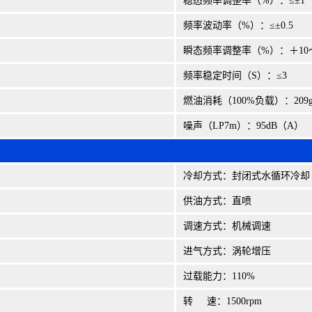
稳态频率调整率（%）：≤±1
频率波动率（%）：≤±0.5
瞬态频率调整率（%）：＋10
频率稳定时间（S）：≤3
燃油消耗（100%负载）：209g/
噪声（LP7m）：95dB（A）
冷却方式：封闭式水循环冷却
供油方式：直喷
调速方式：机械调速
进气方式：涡轮增压
过载能力：110%
转 速：1500rpm