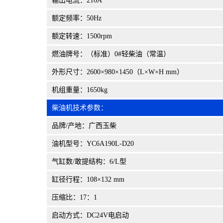
输出电流：216A
额定频率：50Hz
额定转速：1500rpm
燃油牌号：（标准）0#轻柴油（常温）
外形尺寸：2600×980×1450（L×W×H mm）
机组重量：1650kg
柴油机技术参数：
品牌/产地：广西玉柴
油机型号：YC6A190L-D20
气缸数/敢提结构：6/L型
缸径行程：108×132 mm
压缩比：17：1
启动方式：DC24V电启动