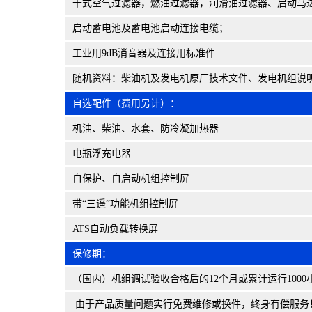
干式空气过滤器，燃油过滤器，润滑油过滤器、启动马
启动蓄电池及蓄电池启动连接电缆；
工业用9dB消音器及连接用标准件
随机资料：柴油机及发电机原厂技术文件、发电机组说
自选配件（费用另计）：
机油、柴油、水套、防冷凝加热器
电瓶浮充电器
自保护、自启动机组控制屏
带“三遥”功能机组控制屏
ATS自动负载转换屏
保修期：
（国内）机组调试验收合格后的12个月或累计运行100
由于产品质量问题实行免费维修或换件，终身有偿服务