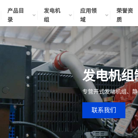
产品目
发电机
应用领
荣誉资
录
组
域
质
发电机组
专营开式发动机组、静
联系我们