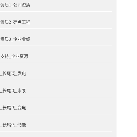
资质1_公司资质
资质2_亮点工程
资质3_企业业绩
支持_企业资源
_长尾词_发电
_长尾词_水泵
_长尾词_变电
_长尾词_储能