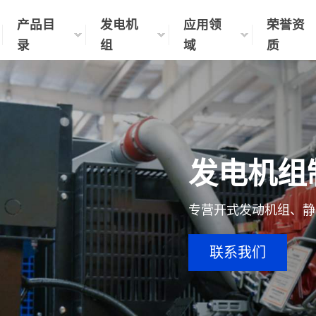
产品目
发电机
应用领
荣誉资
录
组
域
质
发电机组
专营开式发动机组、静
联系我们