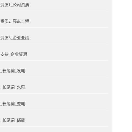
资质1_公司资质
资质2_亮点工程
资质3_企业业绩
支持_企业资源
_长尾词_发电
_长尾词_水泵
_长尾词_变电
_长尾词_储能