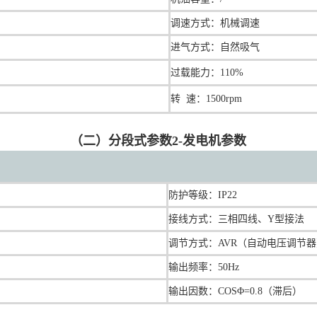
调速
方式：机械调速
进气方式：自然吸气
过载能力：110%
转 速：1500rpm
（二）分段式参数2-发电机参数
防护等级：IP22
接线方式：三相四线、Y型接法
调节方式：AVR（自动电压调节
输出频率：50Hz
输出因数：COSΦ=0.8（滞后）