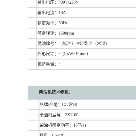
输出电压：400V/230V
输出电流：18A
额定频率：50Hz
额定转速：1500rpm
燃油牌号：（标准）0#轻柴油（常温）
外形尺寸：/（L×W×H mm）
机组重量：/
柴油机技术参数：
品牌/产地：CC/常州
柴油机型号：ZS1100
柴油机额定功率：15马力
排量：0.942L