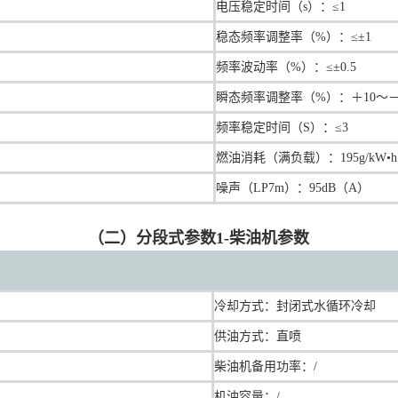
电压稳定时间（s）：≤1
稳态频率调整率（%）：≤±1
频率波动率（%）：≤±0.5
瞬态频率调整率（%）：＋10～－
频率稳定时间（S）：≤3
燃油消耗（满负载）：195g/kW•h
噪声（LP7m）：95dB（A）
（二）分段式参数1-柴油机参数
冷却方式：封闭式水循环冷却
供油方式：直喷
柴油机备用功率：/
机油容量：/