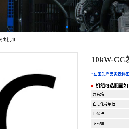
C发电机组
10kW-C
*左图为产品实景样
机组可选配置如
静音箱
自动化控制柜
四保护
防雨棚