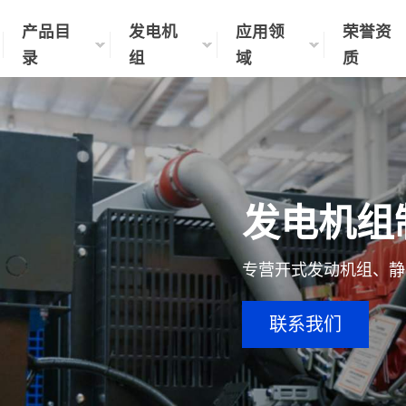
产品目
发电机
应用领
荣誉资
录
组
域
质
发电机组
专营开式发动机组、静
联系我们