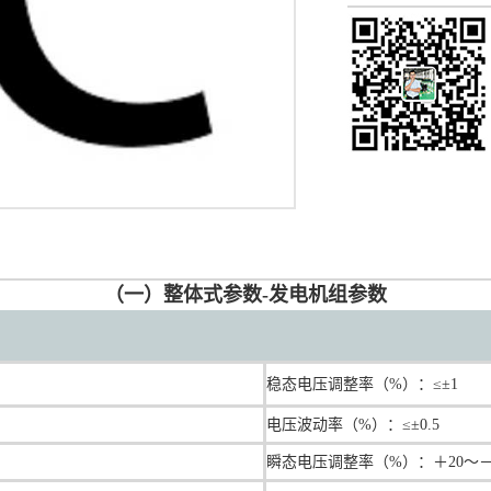
（一）整体式参数-发电机组参数
稳态电压调整率（%）：≤±1
电压波动率（%）：≤±0.5
瞬态电压调整率（%）：＋20～－